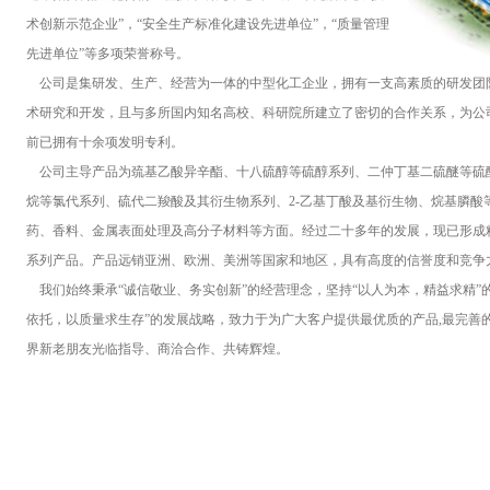
术创新示范企业”，“安全生产标准化建设先进单位”，“质量管理
先进单位”等多项荣誉称号。
公司是集研发、生产、经营为一体的中型化工企业，拥有一支高素质的研发团
术研究和开发，且与多所国内知名高校、科研院所建立了密切的合作关系，为公
前已拥有十余项发明专利。
公司主导产品为巯基乙酸异辛酯、十八硫醇等硫醇系列、二仲丁基二硫醚等硫
烷等氯代系列、硫代二羧酸及其衍生物系列、2-乙基丁酸及基衍生物、烷基膦酸
药、香料、金属表面处理及高分子材料等方面。经过二十多年的发展，现已形成
系列产品。产品远销亚洲、欧洲、美洲等国家和地区，具有高度的信誉度和竞争
我们始终秉承“诚信敬业、务实创新”的经营理念，坚持“以人为本，精益求精”
依托，以质量求生存”的发展战略，致力于为广大客户提供最优质的产品,最完善
界新老朋友光临指导、商洽合作、共铸辉煌。