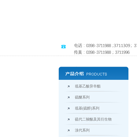
巯基乙酸异辛酯
硫醚系列
巯基(硫醇)系列
硫代二羧酸及其衍生物
溴代系列